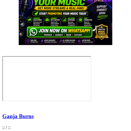
Ganja Burns
:
:
/
:
: