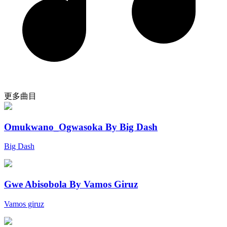
更多曲目
Omukwano_Ogwasoka By Big Dash
Big Dash
Gwe Abisobola By Vamos Giruz
Vamos giruz