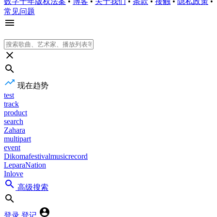
数字千年版权法案
•
博客
•
关于我们
•
条款
•
接触
•
隐私政策
•
常见问题
现在趋势
test
track
product
search
Zahara
multipart
event
Dikomafestivalmusicrecord
LeparaNation
Inlove
高级搜索
登录
登记