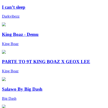
I can’t sleep
Darkvibezz
King Boaz - Demu
King Boaz
PARTE TO 9T KING BOAZ X GEOX LEE
King Boaz
Salawo By Big Dash
Big Dash