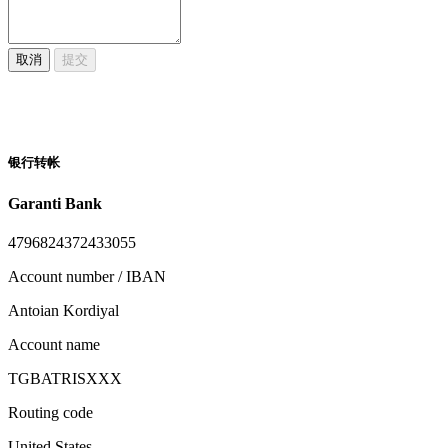
取消
提交
银行转帐
Garanti Bank
4796824372433055
Account number / IBAN
Antoian Kordiyal
Account name
TGBATRISXXX
Routing code
United States