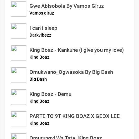
Gwe Abisobola By Vamos Giruz
Vamos giruz
I can’t sleep
Darkvibezz
King Boaz - Kankuhe (i give you my love)
King Boaz
Omukwano_Ogwasoka By Big Dash
Big Dash
King Boaz - Demu
King Boaz
PARTE TO 9T KING BOAZ X GEOX LEE
King Boaz
Omurungyi Wa Tata..King Boaz