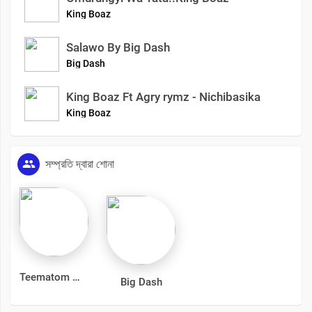
King Boaz
Salawo By Big Dash
Big Dash
King Boaz Ft Agry rymz - Nichibasika
King Boaz
সম্প্রতি দ্বারা শোনা
Teematom
Big Dash