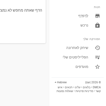
חנות
הדף שאתה מחפש לא נמצא. א
לְדַפדֵף
נרכש
המוזיקה שלך
שיחק לאחרונה
הפלייליסטים שלי
מועדפים
© 2026 |שם|
Hebrew
DMCA
•
בלוגים
•
עלינו
•
תנאים
•
איש
קשר
•
מדיניות פרטיות
•
שאלות נפוצות