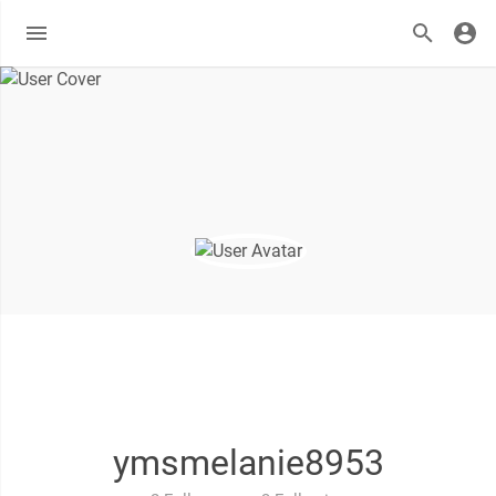
ymsmelanie8953