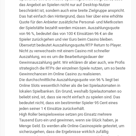
das Angebot an Spielen nicht nur auf Desktop-Nutzer
beschränkt ist, sondern auch eine breite Zielgruppe anspricht.
Das hat einfach den Hintergrund, dass hier über eine erhöhte
Quote für den Anbieter zusätzliche Personal- und Mietkosten
der Spielstätte bezahlt werden müssen. Auszahlungsquote
von 96 %, bedeutet das von 100 € Einsätzen 96 € an die
Spieler zurückgehen und vier Euro beim Casino bleiben.
Übersetzt bedeutet Auszahlungsquote/RTP Return to Player.
Nicht zu verwechseln mit einem Casino mit schneller
Auszahlung, wo es um die Bearbeitungsdauer der
Gewinnauszahlung geht. Wir erklären dir aber auch, wie Profis
strategisch die RTPs der einzelnen Spiele nutzen, um so beste
Gewinnchancen im Online Casino zu realisieren.
Die durchschnittliche Auszahlungsquote von 96 % liegt bei
Online Slots wesentlich höher als die bei Spielautomaten in
lokalen Spielbanken. Ein Grund, weshalb Spielautomaten so
beliebt sind, ist, dass sie recht einfach zu spielen sind. Das
bedeutet nicht, dass ein bestimmter Spieler 95 Cent eines
jeden seiner 1 € Einsätze zurückerhält.
High Roller beispielsweise setzen pro Einsatz mehrere
Tausend Euro ein und gewinnen, wenn sie Glück haben, je
Menge Geld. Es werden alle Online-Casinospiele getestet, um
sicherzugehen, dass die Ergebnisse wirklich zufällig