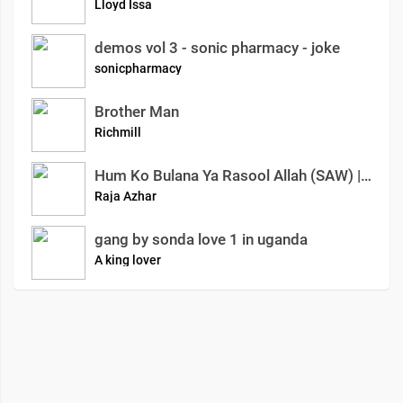
Lloyd Issa
demos vol 3 - sonic pharmacy - joke
sonicpharmacy
Brother Man
Richmill
Hum Ko Bulana Ya Rasool Allah (SAW) | Slowed And Reverb Naats | Azhar Raja Official
Raja Azhar
gang by sonda love 1 in uganda
A king lover