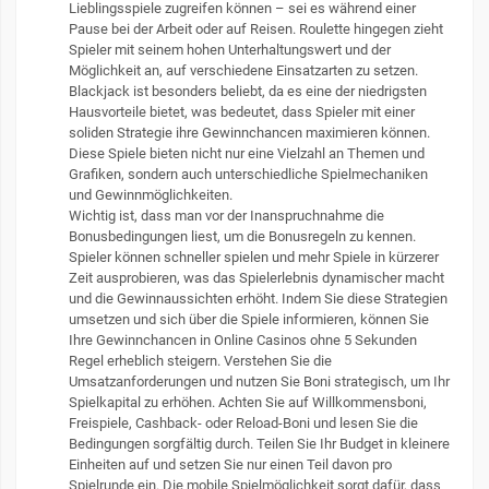
Lieblingsspiele zugreifen können – sei es während einer
Pause bei der Arbeit oder auf Reisen. Roulette hingegen zieht
Spieler mit seinem hohen Unterhaltungswert und der
Möglichkeit an, auf verschiedene Einsatzarten zu setzen.
Blackjack ist besonders beliebt, da es eine der niedrigsten
Hausvorteile bietet, was bedeutet, dass Spieler mit einer
soliden Strategie ihre Gewinnchancen maximieren können.
Diese Spiele bieten nicht nur eine Vielzahl an Themen und
Grafiken, sondern auch unterschiedliche Spielmechaniken
und Gewinnmöglichkeiten.
Wichtig ist, dass man vor der Inanspruchnahme die
Bonusbedingungen liest, um die Bonusregeln zu kennen.
Spieler können schneller spielen und mehr Spiele in kürzerer
Zeit ausprobieren, was das Spielerlebnis dynamischer macht
und die Gewinnaussichten erhöht. Indem Sie diese Strategien
umsetzen und sich über die Spiele informieren, können Sie
Ihre Gewinnchancen in Online Casinos ohne 5 Sekunden
Regel erheblich steigern. Verstehen Sie die
Umsatzanforderungen und nutzen Sie Boni strategisch, um Ihr
Spielkapital zu erhöhen. Achten Sie auf Willkommensboni,
Freispiele, Cashback- oder Reload-Boni und lesen Sie die
Bedingungen sorgfältig durch. Teilen Sie Ihr Budget in kleinere
Einheiten auf und setzen Sie nur einen Teil davon pro
Spielrunde ein. Die mobile Spielmöglichkeit sorgt dafür, dass