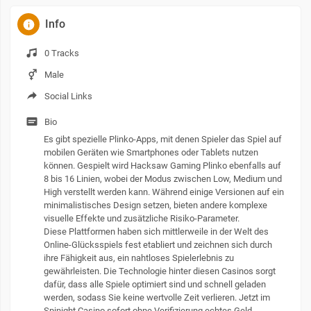
Info
0 Tracks
Male
Social Links
Bio
Es gibt spezielle Plinko-Apps, mit denen Spieler das Spiel auf
mobilen Geräten wie Smartphones oder Tablets nutzen
können. Gespielt wird Hacksaw Gaming Plinko ebenfalls auf
8 bis 16 Linien, wobei der Modus zwischen Low, Medium und
High verstellt werden kann. Während einige Versionen auf ein
minimalistisches Design setzen, bieten andere komplexe
visuelle Effekte und zusätzliche Risiko-Parameter.
Diese Plattformen haben sich mittlerweile in der Welt des
Online-Glücksspiels fest etabliert und zeichnen sich durch
ihre Fähigkeit aus, ein nahtloses Spielerlebnis zu
gewährleisten. Die Technologie hinter diesen Casinos sorgt
dafür, dass alle Spiele optimiert sind und schnell geladen
werden, sodass Sie keine wertvolle Zeit verlieren. Jetzt im
Spinight Casino sofort ohne Verifizierung echtes Geld