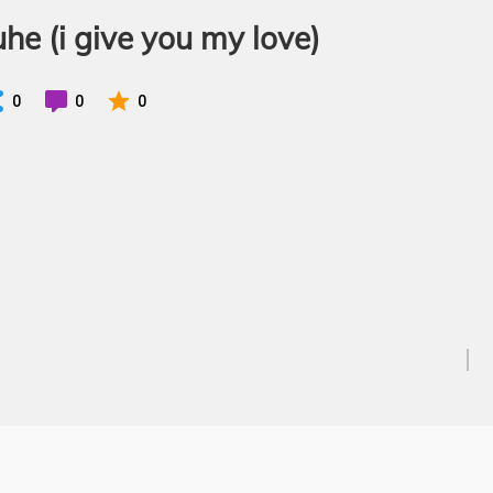
he (i give you my love)
0
0
0