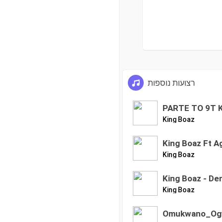
רצועות נוספות
PARTE TO 9T 
King Boaz
King Boaz Ft Ag
King Boaz
King Boaz - D
King Boaz
Omukwano_Ogw