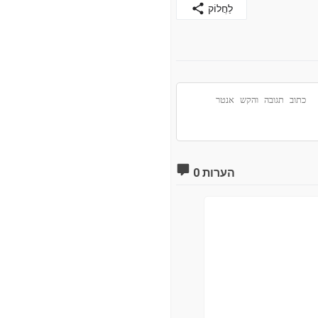
לַחֲלוֹק
0 הערות