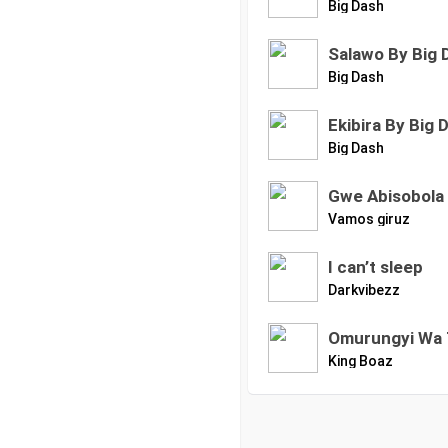
Big Dash
Salawo By Big 
Big Dash
Ekibira By Big 
Big Dash
Gwe Abisobola
Vamos giruz
I can’t sleep
Darkvibezz
Omurungyi Wa 
King Boaz