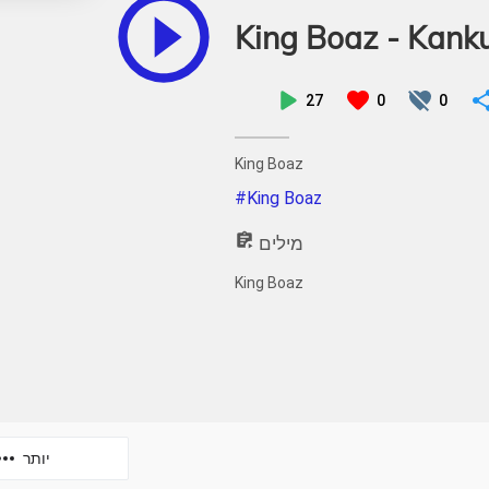
King Boaz - Kanku
27
0
0
King Boaz
#King Boaz
מילים
King Boaz
יותר