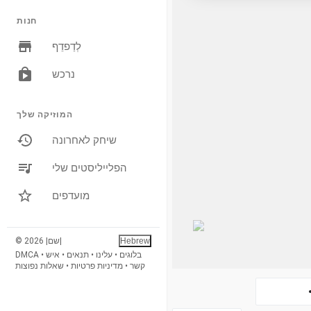
חנות
לְדַפדֵף
נרכש
המוזיקה שלך
שיחק לאחרונה
הפלייליסטים שלי
מועדפים
Hebrew
© 2026 |שם|
בלוגים
•
עלינו
•
תנאים
•
איש
•
DMCA
קשר
•
מדיניות פרטיות
•
שאלות נפוצות