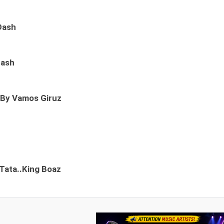
Dash
Dash
 By Vamos Giruz
Tata..King Boaz