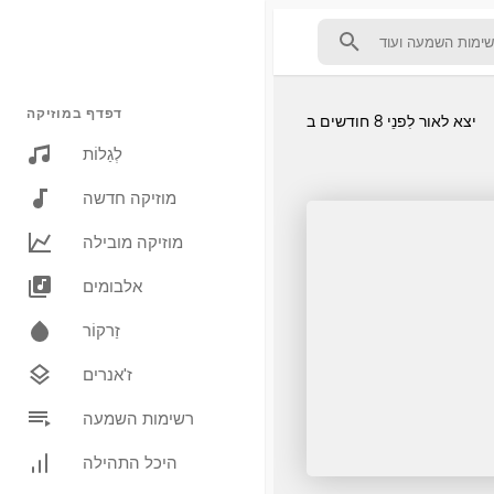
דפדף במוזיקה
יצא לאור
לִפנֵי 8 חודשים
ב
לְגַלוֹת
מוזיקה חדשה
מוזיקה מובילה
אלבומים
זַרקוֹר
ז'אנרים
רשימות השמעה
היכל התהילה