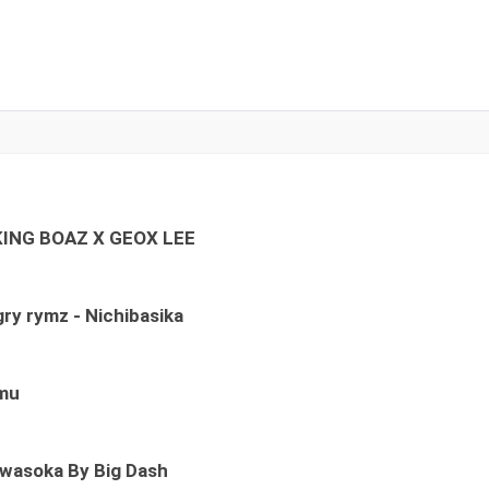
KING BOAZ X GEOX LEE
ry rymz - Nichibasika
emu
asoka By Big Dash