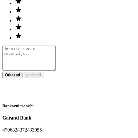
Otkazati
podnijeti
Bankovni transfer
Garanti Bank
4796824372433055