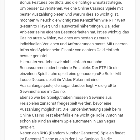
Bonus Features bei Slots und die richtige Einsatzstrategie.
Um besser zu verstehen, welche Online Casinos Spiele mit
bester Auszahlung bieten und warum dies so wichtig ist,
möchten wir euch die wichtigsten Kennziffern wie RTP Wert
(Return to Player) und Hausvorteil näherbringen. Da jeder
Anbieter seine eigenen Besonderheiten hat, ist es wichtig, das
Casino auszuwählen, welches am besten zu euren
individuellen Vorlieben und Anforderungen passt. Mit unseren
Infos sind Spieler beim Einsatz von echtem Geld einfach
besser gerüstet.
Hierrunter verstehen wir nicht einfach nur hohe
Bonussummen oder hunderte Freispiele. Der RTP für die
einzelnen Spieltische spielt eine genauso große Rolle. Mit
Loose Deuces spielt ihr Video Poker mit einer
Auszahlungsquote, die sogar darüber liegt – die größte
Gewinnchance im Casino.
Ebenso wie bei Spielguthaben müssen Gewinne aus
Freispielen zunächst freigespielt werden, bevor eine
Auszahlung möglich ist. Die Kundenbetreuung spielt beim
Online Casino Test ebenfalls eine wichtige Rolle. Anton hat
schon als Kind an einem Spielautomaten in Las Vegas
gespielt.
Neben den RNG (Random Number Generator) Spielen findet
ihr Baccarat Tische auch in den Live Casinos. Da die