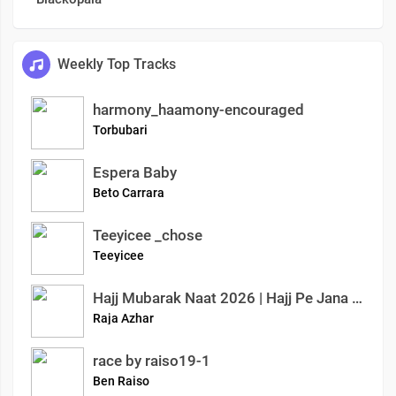
Weekly Top Tracks
harmony_haamony-encouraged
Torbubari
Espera Baby
Beto Carrara
Teeyicee _chose
Teeyicee
Hajj Mubarak Naat 2026 | Hajj Pe Jana Mubarak | Emotional Islamic Kalam | Azhar Raja Official
Raja Azhar
race by raiso19-1
Ben Raiso