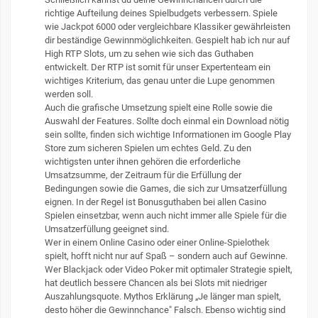
richtige Aufteilung deines Spielbudgets verbessern. Spiele
wie Jackpot 6000 oder vergleichbare Klassiker gewährleisten
dir beständige Gewinnmöglichkeiten. Gespielt hab ich nur auf
High RTP Slots, um zu sehen wie sich das Guthaben
entwickelt. Der RTP ist somit für unser Expertenteam ein
wichtiges Kriterium, das genau unter die Lupe genommen
werden soll.
Auch die grafische Umsetzung spielt eine Rolle sowie die
Auswahl der Features. Sollte doch einmal ein Download nötig
sein sollte, finden sich wichtige Informationen im Google Play
Store zum sicheren Spielen um echtes Geld. Zu den
wichtigsten unter ihnen gehören die erforderliche
Umsatzsumme, der Zeitraum für die Erfüllung der
Bedingungen sowie die Games, die sich zur Umsatzerfüllung
eignen. In der Regel ist Bonusguthaben bei allen Casino
Spielen einsetzbar, wenn auch nicht immer alle Spiele für die
Umsatzerfüllung geeignet sind.
Wer in einem Online Casino oder einer Online-Spielothek
spielt, hofft nicht nur auf Spaß – sondern auch auf Gewinne.
Wer Blackjack oder Video Poker mit optimaler Strategie spielt,
hat deutlich bessere Chancen als bei Slots mit niedriger
Auszahlungsquote. Mythos Erklärung „Je länger man spielt,
desto höher die Gewinnchance" Falsch. Ebenso wichtig sind