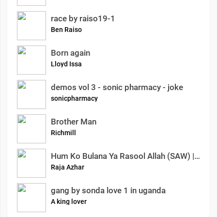
race by raiso19-1
Ben Raiso
Born again
Lloyd Issa
demos vol 3 - sonic pharmacy - joke
sonicpharmacy
Brother Man
Richmill
Hum Ko Bulana Ya Rasool Allah (SAW) | Slowed And Reverb Naats | Azhar Raja Official
Raja Azhar
gang by sonda love 1 in uganda
A king lover