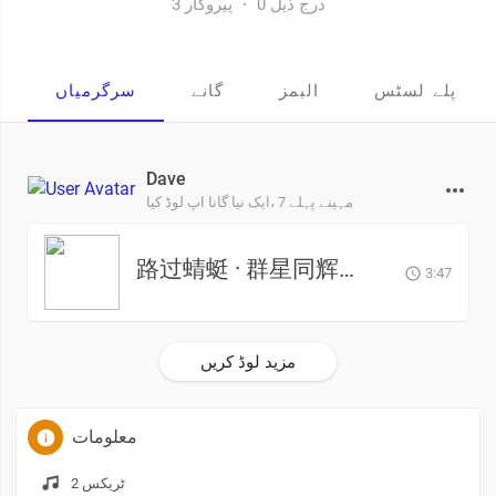
3 پیروکار
·
0 درج ذیل
پلے لسٹس
البمز
گانے
سرگرمیاں
Dave
7 مہینے پہلے
ایک نیا گانا اپ لوڈ کیا،
路过蜻蜓 · 群星同辉 1
3:47
مزید لوڈ کریں
معلومات
2 ٹریکس