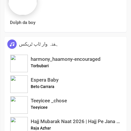
Dolph da boy
ہفتہ وار ٹاپ ٹریکس
harmony_haamony-encouraged
Torbubari
Espera Baby
Beto Carrara
Teeyicee _chose
Teeyicee
Hajj Mubarak Naat 2026 | Hajj Pe Jana Mubarak | Emotional Islamic Kalam | Azhar Raja Official
Raja Azhar