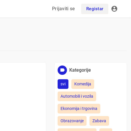
Prijaviti se
Registar
Kategorije
svi
Komedija
Automobili i vozila
Ekonomija i trgovina
Obrazovanje
Zabava