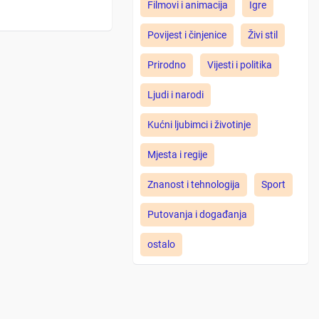
Filmovi i animacija
Igre
Povijest i činjenice
Živi stil
Prirodno
Vijesti i politika
Ljudi i narodi
Kućni ljubimci i životinje
Mjesta i regije
Znanost i tehnologija
Sport
Putovanja i događanja
ostalo