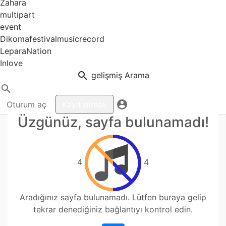
Zahara
multipart
event
Dikomafestivalmusicrecord
LeparaNation
Inlove
gelişmiş Arama
Oturum aç
Kayıt olmak
Üzgünüz, sayfa bulunamadı!
4
4
Aradığınız sayfa bulunamadı. Lütfen buraya gelip
tekrar denediğiniz bağlantıyı kontrol edin.