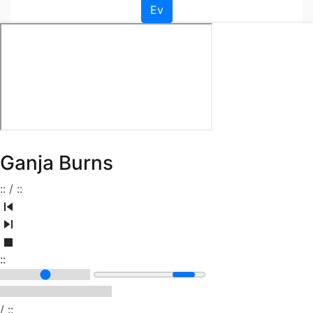
Ev
Ganja Burns
:
:
/
:
:
:
:
/
:
: