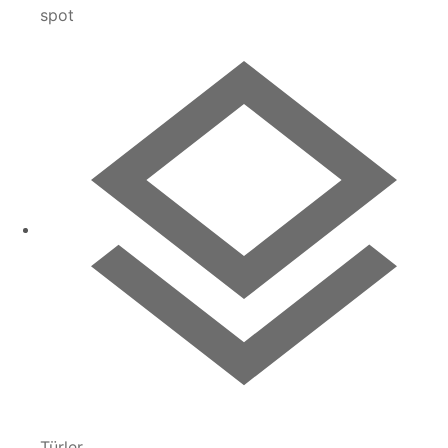
spot
Türler