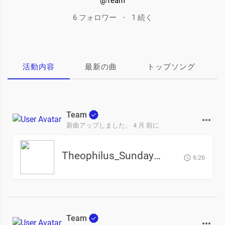
@Team
6 フォロワー
·
1 続く
活動内容
最新の曲
トップソング
Team
新曲アップしました、
4 月 前に
Theophilus_Sunday_-_Aya_o_Aya_Adullam_CeeNaija.com_
6:26
Team