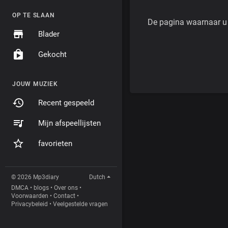
OP TE SLAAN
De pagina waarnaar u o
Blader
Gekocht
JOUW MUZIEK
Recent gespeeld
Mijn afspeellijsten
favorieten
© 2026 Mp3diary
Dutch
DMCA
•
blogs
•
Over ons
•
Voorwaarden
•
Contact
•
Privacybeleid
•
Veelgestelde vragen